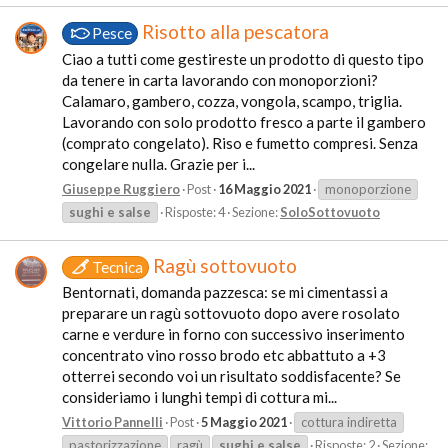
Risotto alla pescatora
Pesce
Ciao a tutti come gestireste un prodotto di questo tipo
da tenere in carta lavorando con monoporzioni?
Calamaro, gambero, cozza, vongola, scampo, triglia.
Lavorando con solo prodotto fresco a parte il gambero
(comprato congelato). Riso e fumetto compresi. Senza
congelare nulla. Grazie per i...
Giuseppe Ruggiero
Post
16 Maggio 2021
monoporzione
sughi
e
salse
Risposte: 4
Sezione:
SoloSottovuoto
Ragù sottovuoto
Tecnica
Bentornati, domanda pazzesca: se mi cimentassi a
preparare un ragù sottovuoto dopo avere rosolato
carne e verdure in forno con successivo inserimento
concentrato vino rosso brodo etc abbattuto a +3
otterrei secondo voi un risultato soddisfacente? Se
consideriamo i lunghi tempi di cottura mi...
Vittorio Pannelli
Post
5 Maggio 2021
cottura indiretta
pastorizzazione
ragù
sughi
e
salse
Risposte: 2
Sezione: