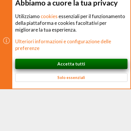
Abbiamo a cuore la tua privacy
Cookies
Utilizziamo
cookies
essenziali per il funzionamento
della piattaforma e cookies facoltativi per
migliorare la tua esperienza.
Copyright © CHEFS.0 Training S.R.L. 2018 − 2026
Ulteriori informazioni e configurazione delle
È vietata la riproduzione non autorizzata di contenuti e
preferenze
immagini in qualsiasi forma, anche parziale.
Accetta tutti
CHEFS.0 Training S.R.L. – Via Ferruccio Ferrari, 2 – 42124 Reggio nell’Emilia
In cima
Basso
P. IVA 02938170350 – CF e N. Iscrizione Registro Imprese 02938170350 –
REA RE 326384 – Cap. Soc. € 10.000 i.v.
Solo essenziali