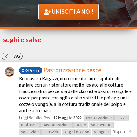
UNISCITI A NOI!
sughi e salse
TAG
Pastorizzazione pesce
Pesce
Buonasera Ragazzi, una curiosità! mi è capitato di
parlare con un ristoratore molto legato alle cotture
tradizionali di pesce, sia dalle classiche basi di vongole e
cozze per pasta con aglio e olio soffritti e poi aggiunte
cozze o vongole, alla cottura tradizionale del polpo e
anche altre basi...
Luigi Sciullo
Post
12 Maggio 2022
conservazione
cozze
molluschi
pastorizzazione
polpo
sottovuoto
sous-vide
sousvide
sughi
e
salse
vongole
Risposte: 4