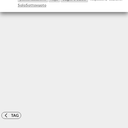
SoloSottovuoto
TAG