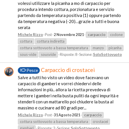
volessi utilizzare la picanha a mo di carpaccio per
procedura intendo cottura, porzionatura e servizio
partendo da temperatura positiva (1) oppure partendo
da temperatura negativa (-20)…grazie a tutti e buona
serata
Michele Rizzo
Post
2 Novembre 2021
carpaccio
codone
cottura
cottura indiretta
cottura sottovuoto a bassa temperatura
manzo
picanha
sous-vide
sousvide
Risposte: 8
Sezione:
SoloSottovuoto
Carpaccio di crostacei
Pesce
Salve a tutti ho visto un video dove facevano un
carpaccio di gamberi e vorrei chiedervi delle
informazioni in più.. allora la ricetta prevedeva di
mettere i gamberi nella busta puliti da ogni impurità e
stenderli con un mattarello poi chiudere la busta al
massimo e cucinare ad 80 gradi per...
Michele Rizzo
Post
31 Agosto 2021
carpaccio
cottura sottovuoto a bassa temperatura
crostacei
gamberi
Risposte: 2
Sezione:
SoloSottovuoto