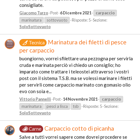
consigliate.
Giacomo Turzo
Post
6 Dicembre 2021
carpaccio
marinatura
sottovuoto
Risposte: 5
Sezione:
SoloSottovuoto
Marinatura dei filetti di pesce
Tecnica
per carpaccio
buongiorno, vorrei sfilettare una pezzogna per servirla
cruda e marinata perciò vi chiedo un consiglio; ho
imparato come trattare i teleostei attraverso i vostri
post con il sistema T.S.B. ma se volessi marinare i filetti
per servirli come carpaccio marinato con gomasio olio
evo con soia e...
Vittorio Pannelli
Post
14 Novembre 2021
carpaccio
marinatura
pesci a lisca
tsb
Risposte: 5
Sezione:
SoloSottovuoto
Carpaccio cotto di picanha
Carne
Salve a tutti vorrei sapere come dovrei procedere se