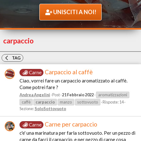
UNISCITI A NOI!
carpaccio
TAG
Carpaccio al caffè
Carne
Ciao, vorrei fare un carpaccio aromatizzato al caffè.
Come potrei fare ?
Andrea Angelini
Post
21 Febbraio 2022
aromatizzazioni
caffè
carpaccio
manzo
sottovuoto
Risposte: 14
Sezione:
SoloSottovuoto
Carne per carpaccio
Carne
c'e' una marinatura per farla sottovuoto. Per un pezzo di
carne da farci il carpaccio, e per pezzo di carne cosa