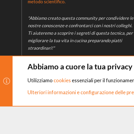
metodo scientifico.
"Abbiamo creato questa community per condividere le
nostre conoscenze e confrontarci con i nostri colleghi.
Ti aiuteremo a scoprire i segreti di questa tecnica, per
migliorare la tua vita in cucina preparando piatti
straordinari!"
Abbiamo a cuore la tua privacy
Utilizziamo
cookies
essenziali per il funzionamen
Copyright © CHEFS.0 Training S.R.L. 2018 − 2026
È vietata la riproduzione non autorizzata di contenuti e 
Ulteriori informazioni e configurazione delle pr
CHEFS.0 Training S.R.L. – Via Ferruccio Ferrari, 2 – 42124 Reggio nell’
P. IVA 02938170350 – CF e N. Iscrizione Registro Imprese 0293817035