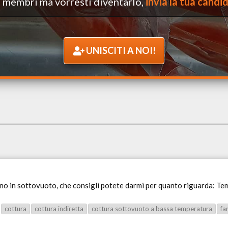
 i membri ma vorresti diventarlo,
invia la tua candi
UNISCITI A NOI!
ieno in sottovuoto, che consigli potete darmi per quanto riguarda: Te
cottura
cottura indiretta
cottura sottovuoto a bassa temperatura
fa