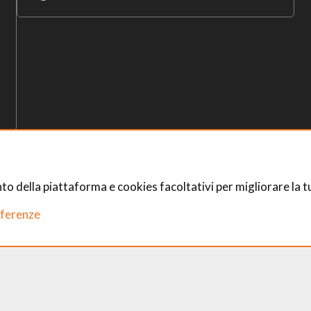
to della piattaforma e cookies facoltativi per migliorare la t
immagini in qualsiasi forma, anche parziale.
eferenze
Emilia
0 – REA RE 326384 – Cap. Soc. € 10.000 i.v.