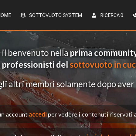
OME
SOTTOVUOTO SYSTEM
RICERCA.0
 il benvenuto nella
prima community 
 professionisti del
sottovuoto in cu
gli altri membri solamente dopo aver 
 un account
accedi
per vedere i contenuti riservati ag