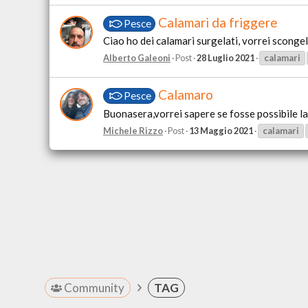
Calamari da friggere
Pesce
Ciao ho dei calamari surgelati, vorrei scongela
Alberto Galeoni
Post
28 Luglio 2021
calamari
Calamaro
Pesce
Buonasera,vorrei sapere se fosse possibile la
Michele Rizzo
Post
13 Maggio 2021
calamari
Community
TAG