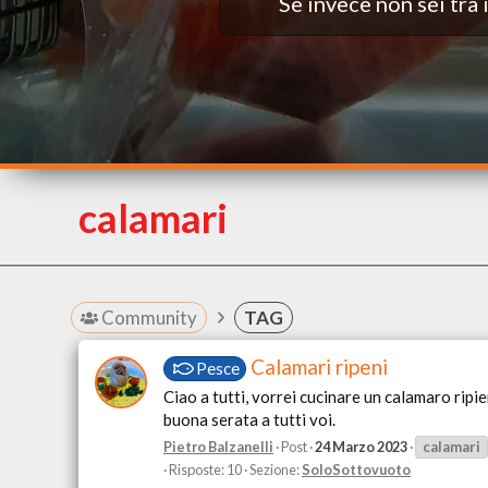
Se invece non sei tra
calamari
Community
TAG
Calamari ripeni
Pesce
Ciao a tutti, vorrei cucinare un calamaro rip
buona serata a tutti voi.
Pietro Balzanelli
Post
24 Marzo 2023
calamari
Risposte: 10
Sezione:
SoloSottovuoto