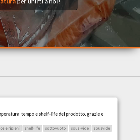
datura
per unirti a noi!
mperatura, tempo e shelf-life del prodotto. grazie e
rce e ripieni
shelf-life
sottovuoto
sous-vide
sousvide