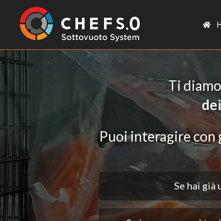
H
Ti diamo
dei
Puoi interagire con 
Se hai già