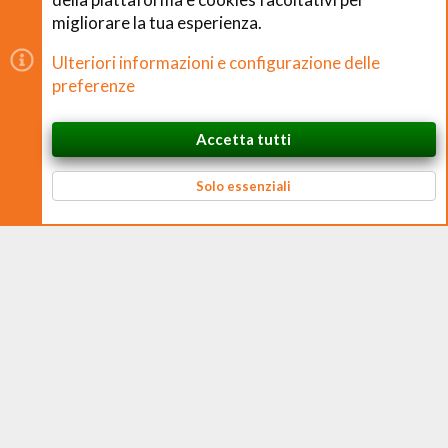
migliorare la tua esperienza.
Copyright © CHEFS.0 Training S.R.L. 2018 − 2026
Ulteriori informazioni e configurazione delle
È vietata la riproduzione non autorizzata di contenuti e
preferenze
immagini in qualsiasi forma, anche parziale.
Accetta tutti
CHEFS.0 Training S.R.L. – Via Ferruccio Ferrari, 2 – 42124 Reggio nell’Emilia
In cima
Basso
P. IVA 02938170350 – CF e N. Iscrizione Registro Imprese 02938170350 –
REA RE 326384 – Cap. Soc. € 10.000 i.v.
Solo essenziali