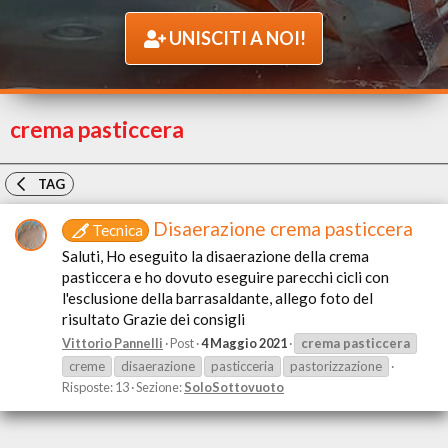
UNISCITI A NOI!
crema pasticcera
TAG
Disaerazione crema pasticcera
Tecnica
Saluti, Ho eseguito la disaerazione della crema
pasticcera e ho dovuto eseguire parecchi cicli con
l'esclusione della barrasaldante, allego foto del
risultato Grazie dei consigli
Vittorio Pannelli
Post
4 Maggio 2021
crema
pasticcera
creme
disaerazione
pasticceria
pastorizzazione
Risposte: 13
Sezione:
SoloSottovuoto