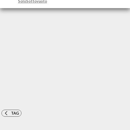
SoloSottovuoto
TAG