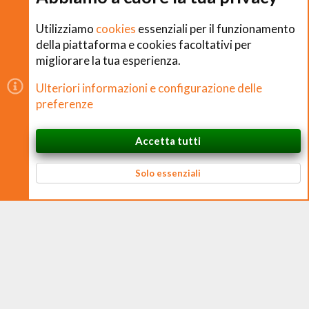
Cookies
Utilizziamo
cookies
essenziali per il funzionamento
della piattaforma e cookies facoltativi per
migliorare la tua esperienza.
Copyright © CHEFS.0 Training S.R.L. 2018 − 2026
Ulteriori informazioni e configurazione delle
È vietata la riproduzione non autorizzata di contenuti e
preferenze
immagini in qualsiasi forma, anche parziale.
Accetta tutti
CHEFS.0 Training S.R.L. – Via Ferruccio Ferrari, 2 – 42124 Reggio nell’Emilia
In cima
Basso
P. IVA 02938170350 – CF e N. Iscrizione Registro Imprese 02938170350 –
REA RE 326384 – Cap. Soc. € 10.000 i.v.
Solo essenziali