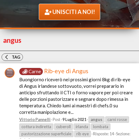
UNISCITI A NOI!
angus
TAG
Rib-eye di Angus
Carne
Buongiorno riceverò nei prossimi giorni 8kg di rib-eye
di Angus irlandese sottovuoto, vorrei prepararlo in
anticipo sfruttando il CTI o forno vapore per poi creare
delle porzioni pastorizzare e segnare dopo rimessa in
temperatura. Chiedo lumi ai maestri di chefs.0 su
corretta manipolazione e...
Vittorio Pannelli
Post
9 Luglio 2021
angus
carni rosse
cottura indiretta
cuberoll
irlanda
lombata
pastorizzazione superficiale
rib eye
Risposte: 14
Sezione: