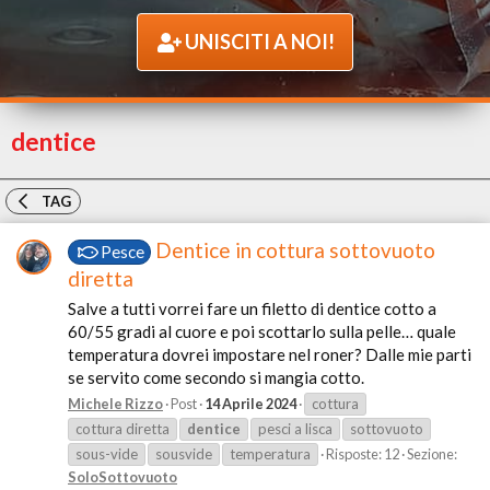
UNISCITI A NOI!
dentice
TAG
Dentice in cottura sottovuoto
Pesce
diretta
Salve a tutti vorrei fare un filetto di dentice cotto a
60/55 gradi al cuore e poi scottarlo sulla pelle… quale
temperatura dovrei impostare nel roner? Dalle mie parti
se servito come secondo si mangia cotto.
Michele Rizzo
Post
14 Aprile 2024
cottura
cottura diretta
dentice
pesci a lisca
sottovuoto
sous-vide
sousvide
temperatura
Risposte: 12
Sezione:
SoloSottovuoto