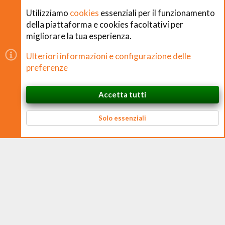
Utilizziamo
cookies
essenziali per il funzionamento
della piattaforma e cookies facoltativi per
migliorare la tua esperienza.
Copyright © CHEFS.0 Training S.R.L. 2018 − 2026
Ulteriori informazioni e configurazione delle
È vietata la riproduzione non autorizzata di contenuti e
preferenze
immagini in qualsiasi forma, anche parziale.
Accetta tutti
CHEFS.0 Training S.R.L. – Via Ferruccio Ferrari, 2 – 42124 Reggio nell’Emilia
In cima
Basso
P. IVA 02938170350 – CF e N. Iscrizione Registro Imprese 02938170350 –
REA RE 326384 – Cap. Soc. € 10.000 i.v.
Solo essenziali