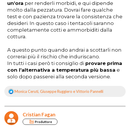
un'ora
per renderli morbidi, e qui dipende
molto dalla pezzatura. Dovrai fare qualche
test e con pazienza trovare la consistenza che
desideri. In questo caso i tentacoli saranno
completamente cotti e ammorbiditi dalla
cottura.
A questo punto quando andrai a scottarli non
correrai più il rischio che induriscano.
In tutti i casi però ti consiglio di
provare prima
con l’alternativa a temperatura più bassa
e
solo dopo passerei alla seconda versione.
Monica Ceruti
,
Giuseppe Ruggiero
e
Vittorio Pannelli
R
e
a
z
Cristian Fagan
i
o
Produttore
n