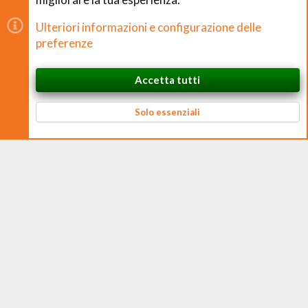
Copyright © CHEFS.0 Training S.R.L. 2018 − 2026
Ulteriori informazioni e configurazione delle
È vietata la riproduzione non autorizzata di contenuti e
preferenze
immagini in qualsiasi forma, anche parziale.
Accetta tutti
CHEFS.0 Training S.R.L. – Via Ferruccio Ferrari, 2 – 42124 Reggio nell’Emilia
In cima
Basso
P. IVA 02938170350 – CF e N. Iscrizione Registro Imprese 02938170350 –
REA RE 326384 – Cap. Soc. € 10.000 i.v.
Solo essenziali