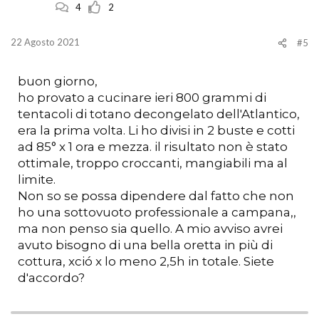
i
4
2
:
22 Agosto 2021
#5
buon giorno,
ho provato a cucinare ieri 800 grammi di
tentacoli di totano decongelato dell'Atlantico,
era la prima volta. Li ho divisi in 2 buste e cotti
ad 85° x 1 ora e mezza. il risultato non è stato
ottimale, troppo croccanti, mangiabili ma al
limite.
Non so se possa dipendere dal fatto che non
ho una sottovuoto professionale a campana,,
ma non penso sia quello. A mio avviso avrei
avuto bisogno di una bella oretta in più di
cottura, xció x lo meno 2,5h in totale. Siete
d'accordo?