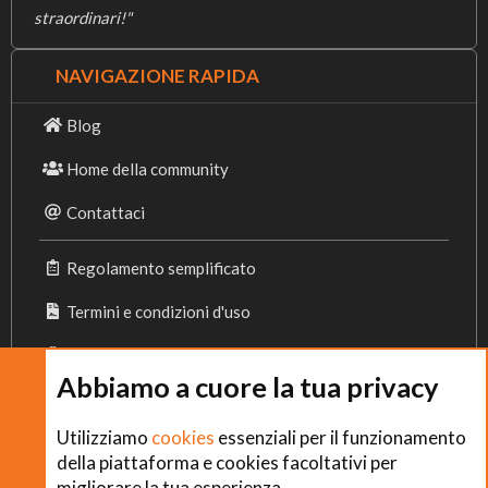
straordinari!"
NAVIGAZIONE RAPIDA
Blog
Home della community
Contattaci
Regolamento semplificato
Termini e condizioni d'uso
Privacy Policy
Abbiamo a cuore la tua privacy
Cookies
Utilizziamo
cookies
essenziali per il funzionamento
della piattaforma e cookies facoltativi per
migliorare la tua esperienza.