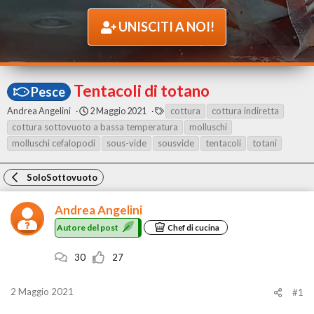
UNISCITI A NOI!
Tentacoli di totano
Pesce
A
D
T
Andrea Angelini
2 Maggio 2021
cottura
cottura indiretta
u
a
A
cottura sottovuoto a bassa temperatura
molluschi
t
t
G
molluschi cefalopodi
sous-vide
sousvide
tentacoli
totani
o
a
r
d
e
i
SoloSottovuoto
d
i
e
n
l
i
Andrea Angelini
p
z
Autore del post
o
i
Chef di cucina
s
o
t
30
27
2 Maggio 2021
#1