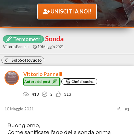
UNISCITI A NOI!
Sonda
Termometri
A
D
Vittorio Pannelli
10 Maggio 2021
u
a
t
t
SoloSottovuoto
o
a
r
d
e
i
Vittorio Pannelli
d
i
Autore del post
Chef di cucina
e
n
l
i
p
z
418
2
313
o
i
s
o
t
10 Maggio 2021
#1
Buongiorno,
Come sanificate l'ago della sonda prima