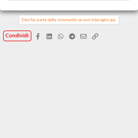
e
a
z
i
Devi far parte della community se vuoi interagire qui.
o
n
Facebook
LinkedIn
WhatsApp
Telegram
Email
Link
Condividi:
i
: