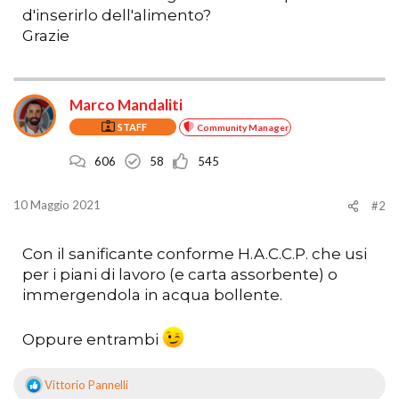
d'inserirlo dell'alimento?
Grazie
Marco Mandaliti
STAFF
Community Manager
606
58
545
10 Maggio 2021
#2
Con il sanificante conforme H.A.C.C.P. che usi
per i piani di lavoro (e carta assorbente) o
immergendola in acqua bollente.
Oppure entrambi
Vittorio Pannelli
R