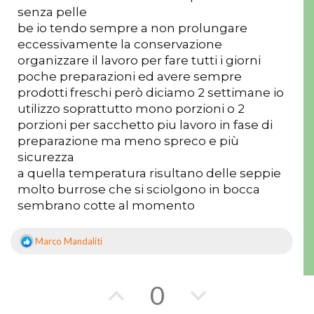
o
r
senza pelle
be io tendo sempre a non prolungare
r
o
eccessivamente la conservazione
organizzare il lavoro per fare tutti i giorni
e
poche preparazioni ed avere sempre
prodotti freschi però diciamo 2 settimane io
utilizzo soprattutto mono porzioni o 2
porzioni per sacchetto piu lavoro in fase di
preparazione ma meno spreco e più
sicurezza
a quella temperatura risultano delle seppie
molto burrose che si sciolgono in bocca
sembrano cotte al momento
Marco Mandaliti
R
e
a
z
V
V
0
i
o