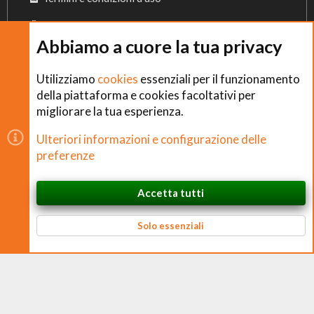
Privacy Policy
Abbiamo a cuore la tua privacy
Cookies
Utilizziamo
cookies
essenziali per il funzionamento
della piattaforma e cookies facoltativi per
migliorare la tua esperienza.
Copyright © CHEFS.0 Training S.R.L. 2018 − 2026
Ulteriori informazioni e configurazione delle
È vietata la riproduzione non autorizzata di contenuti e
preferenze
immagini in qualsiasi forma, anche parziale.
Accetta tutti
CHEFS.0 Training S.R.L. – Via Ferruccio Ferrari, 2 – 42124 Reggio nell’Emilia
In cima
Basso
P. IVA 02938170350 – CF e N. Iscrizione Registro Imprese 02938170350 –
REA RE 326384 – Cap. Soc. € 10.000 i.v.
Solo essenziali