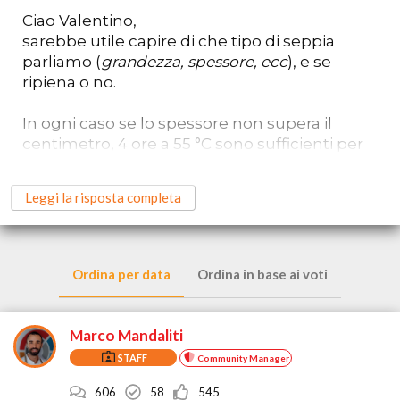
Ciao Valentino,
sarebbe utile capire di che tipo di seppia
parliamo (
grandezza, spessore, ecc
), e se
ripiena o no.
In ogni caso se lo spessore non supera il
centimetro, 4 ore a 55 °C sono sufficienti per
ottenere una discreta pastorizzazione.
Leggi la risposta completa
Ovviamente è fondamentale che la
manipolazione del prodotto (
che dev'essere
freschissimo
) fino al momento della cottura
sia stata fatta
rispettando la CPI in modo
Ordina per data
Ordina in base ai voti
impeccabile
. Vale a dire lavorando nelle
massime condizioni igieniche e senza
interrompere la catena del freddo
.
Marco Mandaliti
STAFF
Community Manager
Quanto tempo ti dura trattata in questo
modo?
606
58
545