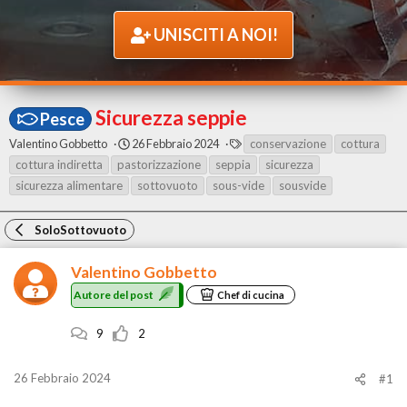
UNISCITI A NOI!
Sicurezza seppie
Pesce
A
D
T
Valentino Gobbetto
26 Febbraio 2024
conservazione
cottura
u
a
A
cottura indiretta
pastorizzazione
seppia
sicurezza
t
t
G
sicurezza alimentare
sottovuoto
sous-vide
sousvide
o
a
r
d
e
i
SoloSottovuoto
d
i
e
n
l
i
Valentino Gobbetto
p
z
Autore del post
o
i
Chef di cucina
s
o
t
9
2
26 Febbraio 2024
#1