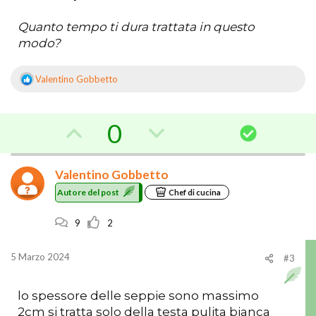
Quanto tempo ti dura trattata in questo
modo?
Valentino Gobbetto
R
e
a
z
V
V
0
S
i
o
o
o
o
n
l
i
Valentino Gobbetto
t
t
u
:
Autore del post
Chef di cucina
z
a
a
i
9
2
a
c
o
n
f
o
5 Marzo 2024
#3
e
a
n
lo spessore delle seppie sono massimo
v
t
2cm si tratta solo della testa pulita bianca