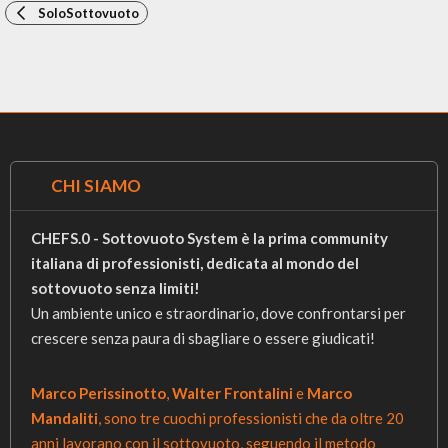
SoloSottovuoto
CHI SIAMO
CHEFS.0 - Sottovuoto System è la prima community
italiana di professionisti, dedicata al mondo del
sottovuoto senza limiti!
Un ambiente unico e straordinario, dove confrontarsi per
crescere senza paura di sbagliare o essere giudicati!
Marco Perissinotto
,
Walter Frontalini
e
Marco
Mandaliti
, sono tre cuochi professionisti che da oltre 20
anni lavorano con il sottovuoto, seguendo il metodo