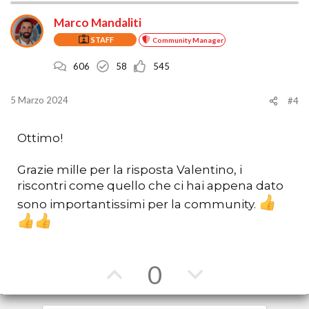
o
o
n
i
Marco Mandaliti
t
t
:
STAFF
Community Manager
a
a
606
58
545
a
c
f
o
5 Marzo 2024
#4
a
n
Ottimo!
v
t
Grazie mille per la risposta Valentino, i
o
r
riscontri come quello che ci hai appena dato
r
o
sono importantissimi per la community.
e
V
V
0
o
o