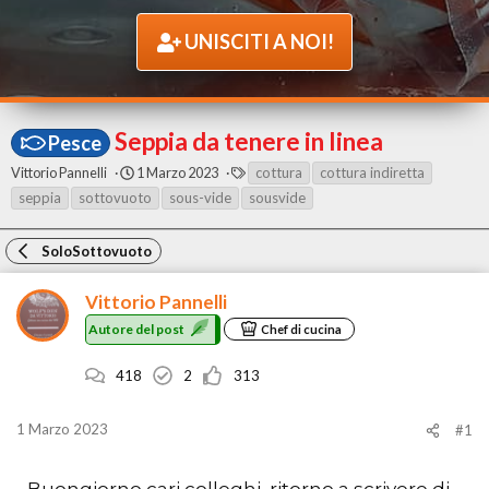
UNISCITI A NOI!
Seppia da tenere in linea
Pesce
A
D
T
Vittorio Pannelli
1 Marzo 2023
cottura
cottura indiretta
u
a
A
seppia
sottovuoto
sous-vide
sousvide
t
t
G
o
a
r
d
SoloSottovuoto
e
i
d
i
Vittorio Pannelli
e
n
l
i
Autore del post
Chef di cucina
p
z
o
i
s
o
418
2
313
t
1 Marzo 2023
#1
Buongiorno cari colleghi, ritorno a scrivere di