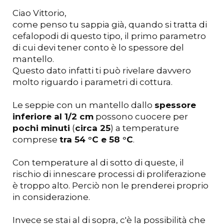
Tieni presente che con questi parametri
i
Ciao Vittorio,
tempi...
come penso tu sappia già, quando si tratta di
cefalopodi di questo tipo, il primo parametro
di cui devi tener conto è lo spessore del
mantello.
Questo dato infatti ti può rivelare davvero
molto riguardo i parametri di cottura.
Le seppie con un mantello dallo
spessore
inferiore al 1/2 cm
possono cuocere per
pochi minuti
(
circa 25
) a temperature
comprese
tra 54 °C e 58 °C
.
Con temperature al di sotto di queste, il
rischio di innescare processi di proliferazione
è troppo alto. Perciò non le prenderei proprio
in considerazione.
Invece se stai al di sopra, c'è la possibilità che