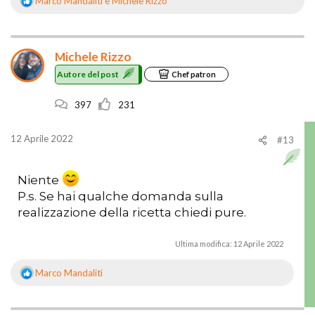
Marco Mandaliti
e
Michele Rizzo
R
e
a
z
Michele Rizzo
i
o
Autore del post
Chef patron
n
i
397
231
:
12 Aprile 2022
#13
Niente
P.s. Se hai qualche domanda sulla
realizzazione della ricetta chiedi pure.
Ultima modifica:
12 Aprile 2022
Marco Mandaliti
R
e
a