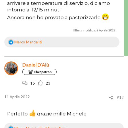
arrivare a temperatura di servizio, diciamo
intorno ai 12/15 minuti.
Ancora non ho provato a pastorizzarle
Ultima modifica:
9 Aprile 2022
Marco Mandaliti
R
e
a
z
Daniel D'Alù
i
o
Chef patron
n
i
15
23
:
11 Aprile 2022
#12
Perfetto
grazie mille Michele