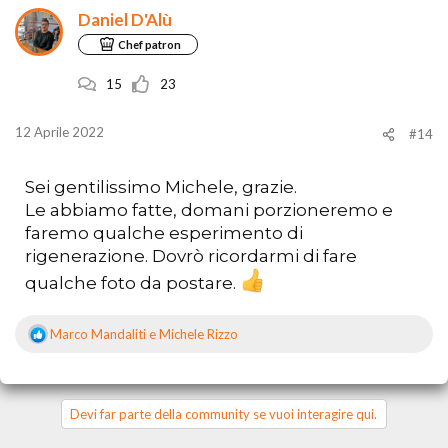
z
Daniel D'Alù
i
o
Chef patron
n
i
15
23
:
12 Aprile 2022
#14
Sei gentilissimo Michele, grazie.
Le abbiamo fatte, domani porzioneremo e
faremo qualche esperimento di
rigenerazione. Dovrò ricordarmi di fare
qualche foto da postare.
Marco Mandaliti
e
Michele Rizzo
R
e
a
z
i
Devi far parte della community se vuoi interagire qui.
o