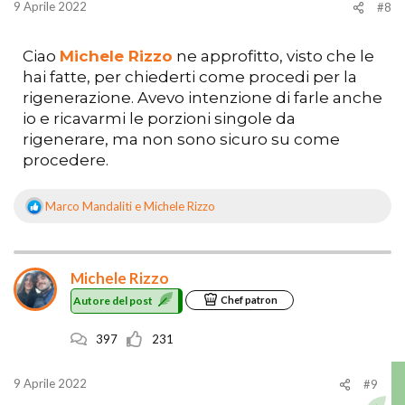
9 Aprile 2022
#8
Ciao
Michele Rizzo
ne approfitto, visto che le
hai fatte, per chiederti come procedi per la
rigenerazione. Avevo intenzione di farle anche
io e ricavarmi le porzioni singole da
rigenerare, ma non sono sicuro su come
procedere.
Marco Mandaliti
e
Michele Rizzo
R
e
a
z
Michele Rizzo
i
o
Autore del post
Chef patron
n
i
397
231
:
9 Aprile 2022
#9