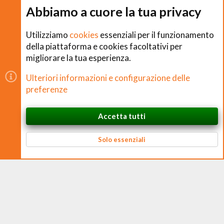
Abbiamo a cuore la tua privacy
Cookies
Utilizziamo
cookies
essenziali per il funzionamento
della piattaforma e cookies facoltativi per
migliorare la tua esperienza.
Copyright © CHEFS.0 Training S.R.L. 2018 − 2026
Ulteriori informazioni e configurazione delle
È vietata la riproduzione non autorizzata di contenuti e
preferenze
immagini in qualsiasi forma, anche parziale.
Accetta tutti
CHEFS.0 Training S.R.L. – Via Ferruccio Ferrari, 2 – 42124 Reggio nell’Emilia
In cima
Basso
P. IVA 02938170350 – CF e N. Iscrizione Registro Imprese 02938170350 –
REA RE 326384 – Cap. Soc. € 10.000 i.v.
Solo essenziali