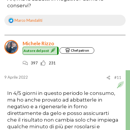
conservi?
Marco Mandaliti
R
e
a
z
Michele Rizzo
i
o
Autore del post
Chef patron
n
i
397
231
:
9 Aprile 2022
#11
In 4/5 giorni in questo periodo le consumo,
ma ho anche provato ad abbatterle in
negativo e a rigenerarle in forno
direttamente da gelo e posso assicurarti
che il risultato non cambia solo che impiega
qualche minuto di più per rosolarsi e