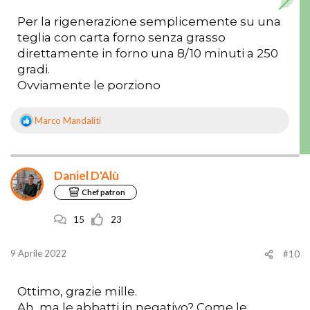
Per la rigenerazione semplicemente su una
teglia con carta forno senza grasso
direttamente in forno una 8/10 minuti a 250
gradi.
Ovviamente le porziono
Marco Mandaliti
R
e
a
z
Daniel D'Alù
i
o
Chef patron
n
i
15
23
:
9 Aprile 2022
#10
Ottimo, grazie mille.
Ah, ma le abbatti in negativo? Come le