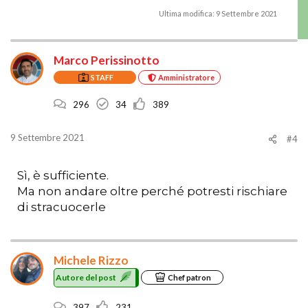
Ultima modifica:
9 Settembre 2021
Marco Perissinotto
STAFF
Amministratore
296
34
389
9 Settembre 2021
#4
Sì, è sufficiente.
Ma non andare oltre perché potresti rischiare
di stracuocerle
Michele Rizzo
Autore del post
Chef patron
397
231