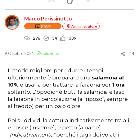
0
o
o
Marco Perissinotto
t
t
STAFF
Amministratore
a
a
296
34
389
a
c
f
o
9 Ottobre 2021
Soluzione
#4
a
n
Il modo migliore per ridurre i tempi
v
t
ulteriormente è preparare una
salamoia al
10%
e usarla per trattare la faraona per
1 ora
o
r
soltanto. Dopodiché butti la salamoia e lasci
r
o
la faraona in percolazione (a "riposo", sempre
al freddo) per un paio d'ore.
e
Poi suddividi la cottura indicativamente tra ali
e cosce (insieme), e petto (a parte).
"Indicativamente"
perché i tagli dei volatili