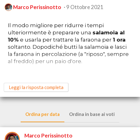
Marco Perissinotto
9 Ottobre 2021
Il modo migliore per ridurre i tempi
ulteriormente è preparare una
salamoia al
10%
e usarla per trattare la faraona per
1 ora
soltanto. Dopodiché butti la salamoia e lasci
la faraona in percolazione (a "riposo", sempre
al freddo) per un paio d'ore.
Poi suddividi la cottura indicativamente tra ali
e cosce (insieme), e petto (a parte).
Leggi la risposta completa
"Indicativamente"
perché i tagli dei volatili
vanno distinti in questo modo, ma
bisognerebbe vedere effettivamente com'è
stata sezionata la tua faraona. Una foto in
Ordina per data
Ordina in base ai voti
questi casi è sempre utile
Marco Perissinotto