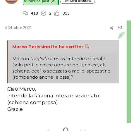
Autore del post
Chef di cucina
a
a
418
2
313
a
c
f
o
8 Ottobre 2021
#3
a
n
v
t
Marco Perissinotto ha scritto:
o
r
Ma con
"tagliata a pezzi"
intendi sezionata
(solo petti e cosce oppure petti, cosce, ali,
r
o
schiena, ecc.) o spezzata a mo' di spezzatino
(rompendo anche le ossa)?
e
Ciao Marco,
intendo la faraona intera e sezionato
(schiena compresa)
Grazie
V
V