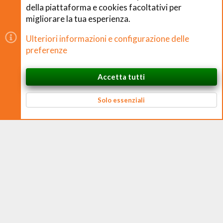
della piattaforma e cookies facoltativi per
migliorare la tua esperienza.
Copyright © CHEFS.0 Training S.R.L. 2018 − 2026
Ulteriori informazioni e configurazione delle
È vietata la riproduzione non autorizzata di contenuti e
preferenze
immagini in qualsiasi forma, anche parziale.
Accetta tutti
CHEFS.0 Training S.R.L. – Via Ferruccio Ferrari, 2 – 42124 Reggio nell’Emilia
In cima
Basso
P. IVA 02938170350 – CF e N. Iscrizione Registro Imprese 02938170350 –
REA RE 326384 – Cap. Soc. € 10.000 i.v.
Solo essenziali