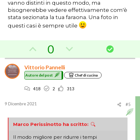
vanno distinti in questo modo, ma
bisognerebbe vedere effettivamente com'è
stata sezionata la tua faraona. Una foto in
questi casi è sempre utile
V
V
0
S
o
o
o
l
Vittorio Pannelli
t
t
u
Autore del post
Chef di cucina
z
a
a
i
418
2
313
a
c
o
n
f
o
9 Dicembre 2021
#5
e
a
n
v
t
Marco Perissinotto ha scritto:
o
r
Il modo migliore per ridurre i tempi