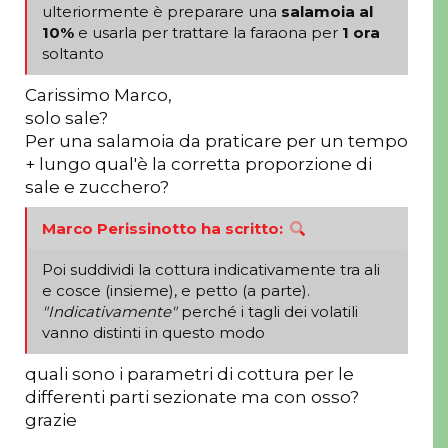
ulteriormente è preparare una
salamoia al
r
o
10%
e usarla per trattare la faraona per
1 ora
soltanto
e
Carissimo Marco,
solo sale?
Per una salamoia da praticare per un tempo
+ lungo qual'è la corretta proporzione di
sale e zucchero?
Marco Perissinotto ha scritto:
Poi suddividi la cottura indicativamente tra ali
e cosce (insieme), e petto (a parte).
"Indicativamente"
perché i tagli dei volatili
vanno distinti in questo modo
quali sono i parametri di cottura per le
differenti parti sezionate ma con osso?
grazie