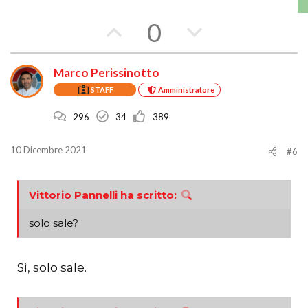
V
V
0
o
o
Marco Perissinotto
t
t
STAFF
Amministratore
a
a
296
34
389
a
c
f
o
10 Dicembre 2021
#6
a
n
Vittorio Pannelli ha scritto:
v
t
o
r
solo sale?
r
o
Sì, solo sale.
e