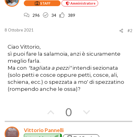
STAFF
Amministratore
296
34
389
8 Ottobre 2021
#2
Ciao Vittorio,
sì puoi fare la salamoia, anzi è sicuramente
meglio farla.
Ma con
"tagliata a pezzi"
intendi sezionata
(solo petti e cosce oppure petti, cosce, ali,
schiena, ecc.) o spezzata a mo' di spezzatino
(rompendo anche le ossa)?
V
V
0
o
o
Vittorio Pannelli
t
t