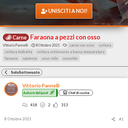
UNISCITI A NOI!
Faraona a pezzi con osso
Carne
A
D
T
Vittorio Pannelli
8 Ottobre 2021
carne con osso
cottura
u
a
A
cottura indiretta
cottura sottovuoto a bassa temperatura
t
t
G
faraona
salamoia
sous-vide
sousvide
o
a
r
d
e
i
SoloSottovuoto
d
i
e
n
l
i
Vittorio Pannelli
p
z
Autore del post
o
i
Chef di cucina
s
o
t
418
2
313
8 Ottobre 2021
#1