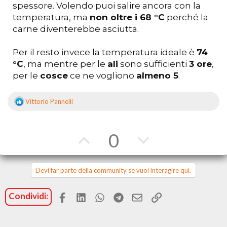
spessore. Volendo puoi salire ancora con la
temperatura, ma
non oltre i 68 °C
perché la
carne diventerebbe asciutta.
Per il resto invece la temperatura ideale è
74
°C
, ma mentre per le
ali
sono sufficienti
3 ore
,
per le
cosce
ce ne vogliono
almeno 5
.
Vittorio Pannelli
R
e
a
z
V
V
0
i
o
o
o
n
i
t
t
Devi far parte della community se vuoi interagire qui.
:
a
a
Facebook
LinkedIn
WhatsApp
Telegram
Email
Link
Condividi:
a
c