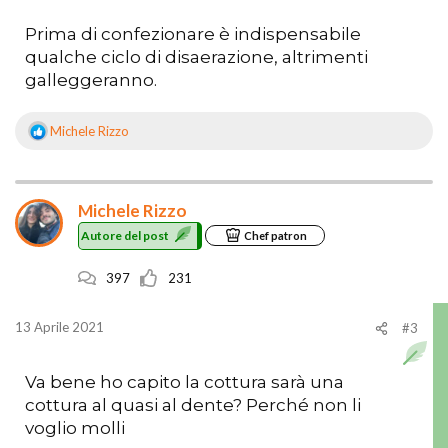
Prima di confezionare è indispensabile
qualche ciclo di disaerazione, altrimenti
galleggeranno.
Michele Rizzo
R
e
a
z
Michele Rizzo
i
o
Autore del post
Chef patron
n
i
397
231
:
13 Aprile 2021
#3
Va bene ho capito la cottura sarà una
cottura al quasi al dente? Perché non li
voglio molli