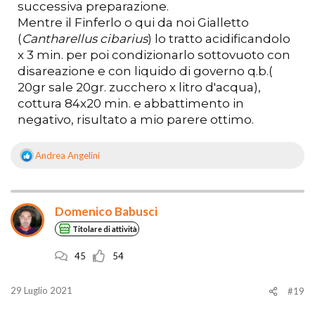
successiva preparazione.
Mentre il Finferlo o qui da noi Gialletto
(
Cantharellus cibarius
) lo tratto acidificandolo
x 3 min. per poi condizionarlo sottovuoto con
disareazione e con liquido di governo q.b.(
20gr sale 20gr. zucchero x litro d'acqua),
cottura 84x20 min. e abbattimento in
negativo, risultato a mio parere ottimo.
Andrea Angelini
R
e
a
z
Domenico Babusci
i
o
Titolare di attività
n
i
45
54
:
29 Luglio 2021
#19