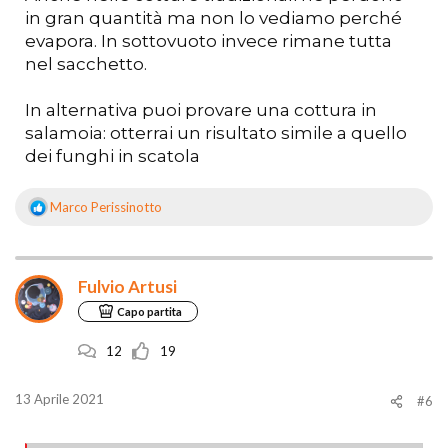
in gran quantità ma non lo vediamo perché
evapora. In sottovuoto invece rimane tutta
nel sacchetto.
In alternativa puoi provare una cottura in
salamoia: otterrai un risultato simile a quello
dei funghi in scatola
Marco Perissinotto
R
e
a
z
Fulvio Artusi
i
o
Capo partita
n
i
12
19
:
13 Aprile 2021
#6