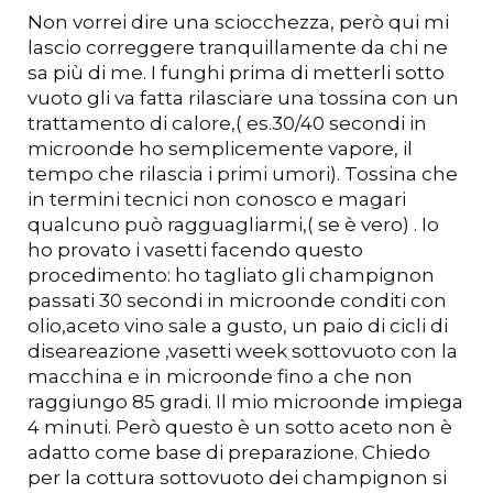
Non vorrei dire una sciocchezza, però qui mi
lascio correggere tranquillamente da chi ne
sa più di me. I funghi prima di metterli sotto
vuoto gli va fatta rilasciare una tossina con un
trattamento di calore,( es.30/40 secondi in
microonde ho semplicemente vapore, il
tempo che rilascia i primi umori). Tossina che
in termini tecnici non conosco e magari
qualcuno può ragguagliarmi,( se è vero) . Io
ho provato i vasetti facendo questo
procedimento: ho tagliato gli champignon
passati 30 secondi in microonde conditi con
olio,aceto vino sale a gusto, un paio di cicli di
diseareazione ,vasetti week sottovuoto con la
macchina e in microonde fino a che non
raggiungo 85 gradi. Il mio microonde impiega
4 minuti. Però questo è un sotto aceto non è
adatto come base di preparazione. Chiedo
per la cottura sottovuoto dei champignon si