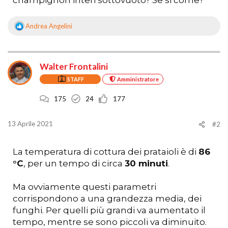
Andrea Angelini
R
e
a
z
Walter Frontalini
i
o
STAFF
Amministratore
n
i
175
24
177
:
13 Aprile 2021
#2
La temperatura di cottura dei prataioli è di
86
°C
, per un tempo di circa
30 minuti
.
Ma ovviamente questi parametri
corrispondono a una grandezza media, dei
funghi. Per quelli più grandi va aumentato il
tempo, mentre se sono piccoli va diminuito.