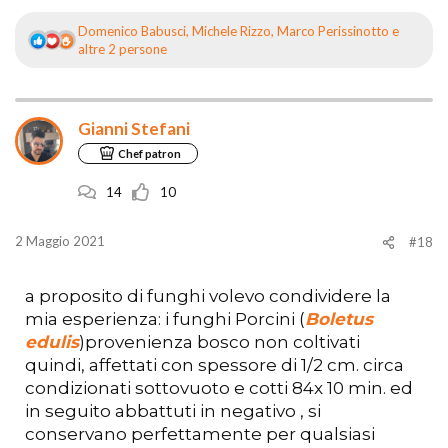
Domenico Babusci
,
Michele Rizzo
,
Marco Perissinotto
e
R
altre 2 persone
e
a
z
i
Gianni Stefani
o
Chef patron
n
i
:
14
10
2 Maggio 2021
#18
a proposito di funghi volevo condividere la
mia esperienza: i funghi Porcini (
Boletus
edulis
)provenienza bosco non coltivati
quindi, affettati con spessore di 1/2 cm. circa
condizionati sottovuoto e cotti 84x 10 min. ed
in seguito abbattuti in negativo , si
conservano perfettamente per qualsiasi