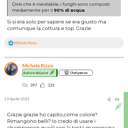
Direi che è inevitabile, i funghi sono composti
mediamente per il
90% di acqua
.
Si si era solo per sapere se era giusto ma
comunque la cottura e top. Grazie
Michele Rizzo
R
e
a
z
Michele Rizzo
i
o
Autore del post
Chef patron
n
i
397
231
:
13 Aprile 2021
#8
Grazie grazie ho capito,come colore?
Rimangono belli? Io credo di usare i
champignon quelli con la testa marroncina..