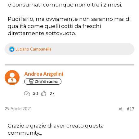
e consumati comunque non oltre i 2 mesi.
Puoi farlo, ma ovviamente non saranno mai di
qualità come quelli cotti da freschi
direttamente sottovuoto.
Luciano Campanella
R
e
a
z
Andrea Angelini
i
o
Chef di cucina
n
i
30
27
:
29 Aprile 2021
#17
Grazie e grazie di aver creato questa
community...