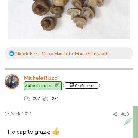
Michele Rizzo
,
Marco Mandaliti
e
Marco Perissinotto
R
e
a
z
Michele Rizzo
i
o
Autore del post
Chef patron
n
i
397
231
:
15 Aprile 2021
#10
Ho capito grazie