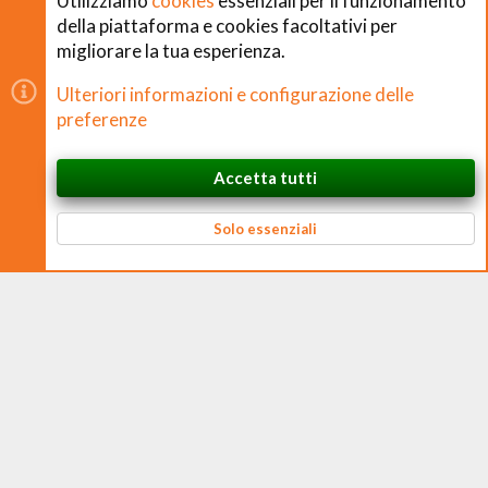
Utilizziamo
cookies
essenziali per il funzionamento
della piattaforma e cookies facoltativi per
migliorare la tua esperienza.
Copyright © CHEFS.0 Training S.R.L. 2018 − 2026
Ulteriori informazioni e configurazione delle
È vietata la riproduzione non autorizzata di contenuti e
preferenze
immagini in qualsiasi forma, anche parziale.
Accetta tutti
CHEFS.0 Training S.R.L. – Via Ferruccio Ferrari, 2 – 42124 Reggio nell’Emilia
In cima
Basso
P. IVA 02938170350 – CF e N. Iscrizione Registro Imprese 02938170350 –
REA RE 326384 – Cap. Soc. € 10.000 i.v.
Solo essenziali