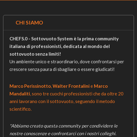
CHI SIAMO
CHEFS.0 - Sottovuoto System è la prima community
Da notare che la termocoppia è di tipo K,
italiana di professionisti, dedicata al mondo del
quella di Testo che ho acquistato è di tipo T
sottovuoto senza limiti!
Un ambiente unico e straordinario, dove confrontarsi per
crescere senza paura di sbagliare o essere giudicati!
Marco Perissinotto
,
Walter Frontalini
e
Marco
Mandaliti
, sono tre cuochi professionisti che da oltre 20
anni lavorano con il sottovuoto, seguendo il metodo
scientifico.
"Abbiamo creato questa community per condividere le
nostre conoscenze e confrontarci con i nostri colleghi.