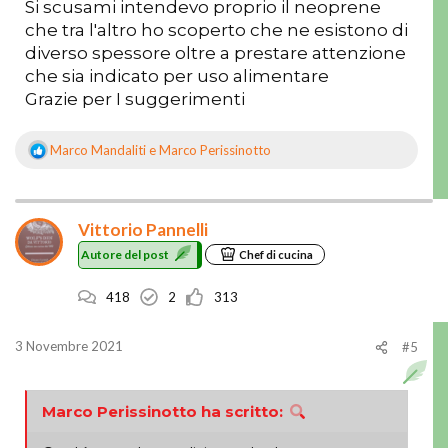
Si scusami intendevo proprio il neoprene
che tra l'altro ho scoperto che ne esistono di
diverso spessore oltre a prestare attenzione
che sia indicato per uso alimentare
Grazie per I suggerimenti
Marco Mandaliti
e
Marco Perissinotto
R
e
a
z
Vittorio Pannelli
i
o
Autore del post
Chef di cucina
n
i
418
2
313
:
3 Novembre 2021
#5
Marco Perissinotto ha scritto: