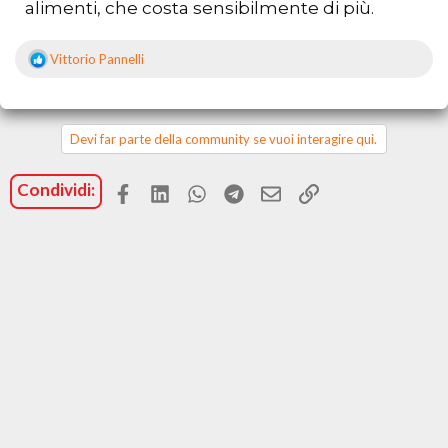
alimenti, che costa sensibilmente di più.
Vittorio Pannelli
R
e
a
z
i
Devi far parte della community se vuoi interagire qui.
o
n
Facebook
LinkedIn
WhatsApp
Telegram
Email
Link
Condividi:
i
: