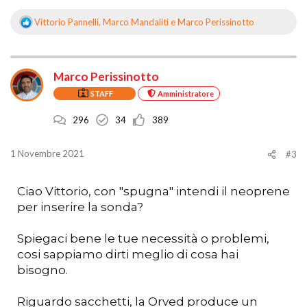
Vittorio Pannelli
,
Marco Mandaliti
e
Marco Perissinotto
R
e
a
z
Marco Perissinotto
i
o
STAFF
Amministratore
n
i
296
34
389
:
1 Novembre 2021
#3
Ciao Vittorio, con "spugna" intendi il neoprene
per inserire la sonda?
Spiegaci bene le tue necessità o problemi,
cosi sappiamo dirti meglio di cosa hai
bisogno.
Riguardo sacchetti, la Orved produce un