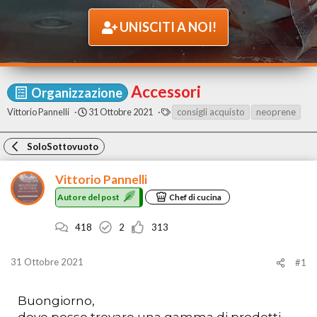
UNISCITI A NOI!
Accessori
Organizzazione
A
D
T
Vittorio Pannelli
31 Ottobre 2021
consigli acquisto
neoprene
u
a
A
t
t
G
o
a
SoloSottovuoto
r
d
e
i
Vittorio Pannelli
d
i
e
n
Autore del post
Chef di cucina
l
i
p
z
418
2
313
o
i
s
o
t
31 Ottobre 2021
#1
Buongiorno,
dove posso trovare una gamma di prodotti