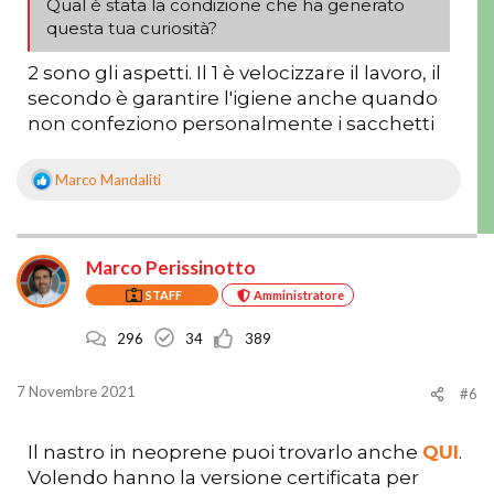
Qual è stata la condizione che ha generato
questa tua curiosità?
2 sono gli aspetti. Il 1 è velocizzare il lavoro, il
secondo è garantire l'igiene anche quando
non confeziono personalmente i sacchetti
Marco Mandaliti
R
e
a
z
Marco Perissinotto
i
o
STAFF
Amministratore
n
i
296
34
389
:
7 Novembre 2021
#6
Il nastro in neoprene puoi trovarlo anche
QUI
.
Volendo hanno la versione certificata per