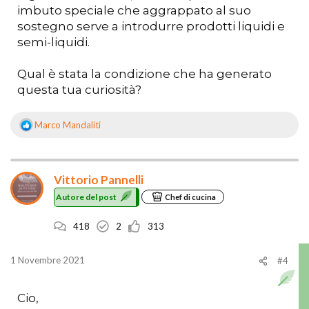
imbuto speciale che aggrappato al suo
sostegno serve a introdurre prodotti liquidi e
semi-liquidi.
Qual è stata la condizione che ha generato
questa tua curiosità?
Marco Mandaliti
R
e
a
z
Vittorio Pannelli
i
o
Autore del post
Chef di cucina
n
i
418
2
313
:
1 Novembre 2021
#4
Cio,